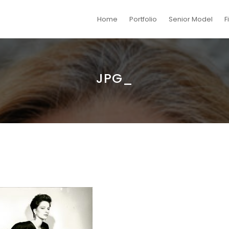
t von Yoga und Pilates. Gleichzeitig interessiere ich mich für die Vi
Home
Portfolio
Senior Model
F
rer Projekte beitragen.
JPG_